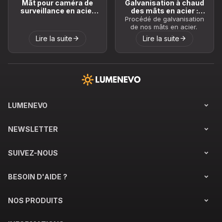
Mât pour caméra de
Galvanisation à chaud
surveillance en acier
des mâts en acier :
galvanisé
protection durable
Procédé de galvanisation
contre la corrosion
de nos mâts en acier.
Lire la suite
Lire la suite
LUMENEVO
NEWSLETTER
SUIVEZ-NOUS
BESOIN D'AIDE ?
NOS PRODUITS